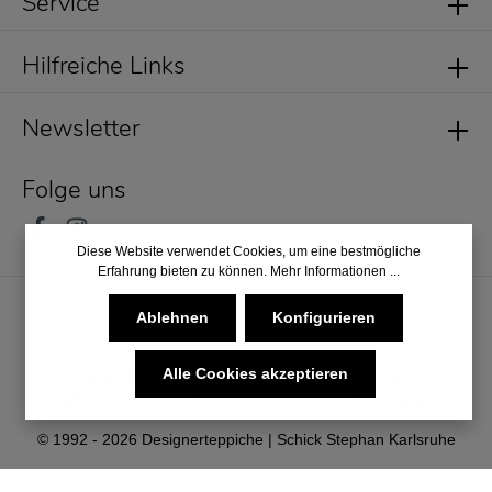
Service
Hilfreiche Links
Newsletter
Folge uns
Diese Website verwendet Cookies, um eine bestmögliche
Erfahrung bieten zu können.
Mehr Informationen ...
Ablehnen
Konfigurieren
Alle Cookies akzeptieren
* Alle Preise inkl. gesetzl. Mehrwertsteuer zzgl.
Versandkosten
und ggf. Nachnahmegebühren, wenn nicht anders angegeben.
© 1992 - 2026 Designerteppiche | Schick Stephan Karlsruhe