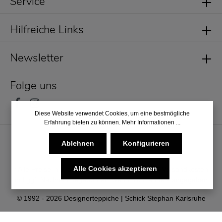
Service
Hilfreiche Links
Newsletter
Folge uns
Diese Website verwendet Cookies, um eine bestmögliche
Erfahrung bieten zu können.
Mehr Informationen ...
Ablehnen
Konfigurieren
Alle Cookies akzeptieren
* Alle Preise inkl. gesetzl. Mehrwertsteuer zzgl.
Versandkosten
und ggf. Nachnahmegebühren, wenn nicht anders angegeben.
© 1992 - 2026 Designerteppiche | Schick Stephan Karlsruhe