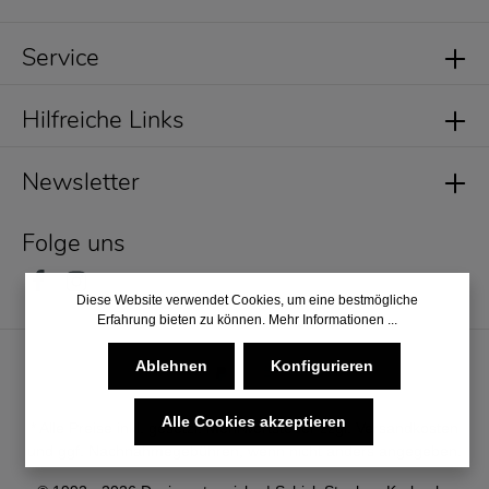
Service
Hilfreiche Links
Newsletter
Folge uns
Diese Website verwendet Cookies, um eine bestmögliche
Erfahrung bieten zu können.
Mehr Informationen ...
Ablehnen
Konfigurieren
Alle Cookies akzeptieren
* Alle Preise inkl. gesetzl. Mehrwertsteuer zzgl.
Versandkosten
und ggf. Nachnahmegebühren, wenn nicht anders angegeben.