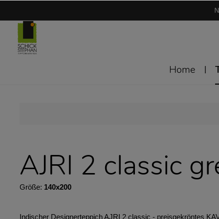
N
Home
AJRI 2 classic gr
Größe:
140x200
Indischer Designerteppich AJRI 2 classic - preisgekröntes KA