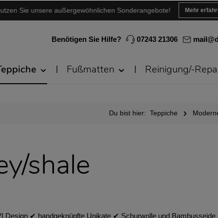
utzen Sie unsere außergewöhnlichen Sonderangebote!
Mehr erfah
Benötigen Sie Hilfe?
07243 21306
mail@d
Teppiche
Fußmatten
Reinigung/-Repa
Du bist hier:
Teppiche
Moderne
ey/shale
VI Design ✔︎ handgeknüpfte Unikate ✔︎ Schurwolle und Bambusseide ✔