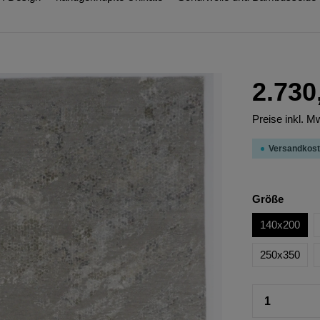
2.730
Preise inkl. M
Versandkost
Größe
140x200
250x350