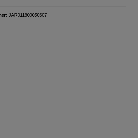
mer:
JAR011800050607