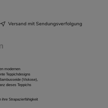
Versand mit Sendungsverfolgung
n
inen modernen
önte Teppichdesigns
 Bambusseide (Viskose),
lanz dieses Teppichs
 ihre Strapazierfähigkeit