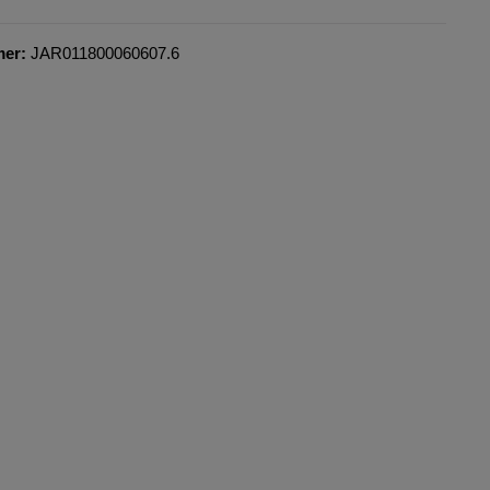
mer:
JAR011800060607.6