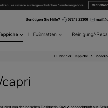
utzen Sie unsere außergewöhnlichen Sonderangebote!
Mehr erfah
Benötigen Sie Hilfe?
07243 21306
mail@d
Teppiche
Fußmatten
Reinigung/-Repa
Du bist hier:
Teppiche
Moderne
/capri
nzipiert von der indischen Designerin Kavi ✔︎ handgeknüpft aus Schu