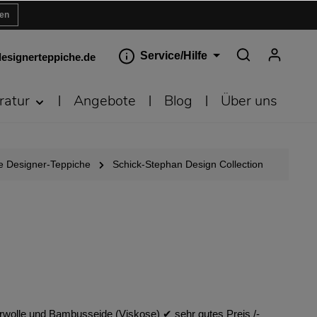
ren
Service/Hilfe
esignerteppiche.de
ratur
Angebote
Blog
Über uns
 Designer-Teppiche
Schick-Stephan Design Collection
rwolle und Bambusseide (Viskose) ✔︎ sehr gutes Preis /-