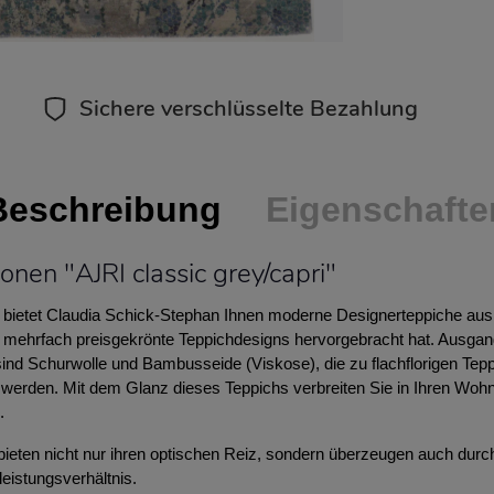
Sichere verschlüsselte Bezahlung
Beschreibung
Eigenschafte
onen "AJRI classic grey/capri"
i bietet Claudia Schick-Stephan Ihnen moderne Designerteppiche aus e
i mehrfach preisgekrönte Teppichdesigns hervorgebracht hat. Ausgan
ind Schurwolle und Bambusseide (Viskose), die zu flachflorigen Tep
t werden. Mit dem Glanz dieses Teppichs verbreiten Sie in Ihren Wo
.
bieten nicht nur ihren optischen Reiz, sondern überzeugen auch durch
leistungsverhältnis.