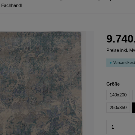
m Fachhändl
9.740
Preise inkl. M
Versandkost
Größe
140x200
250x350