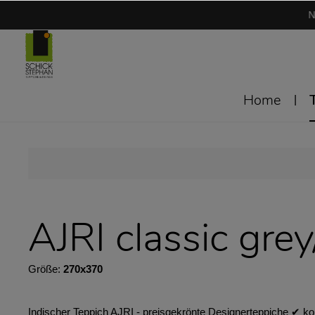
N
Home
AJRI classic grey
Größe:
270x370
Indischer Teppich AJRI - preisgekrönte Designerteppiche ✔︎ ko