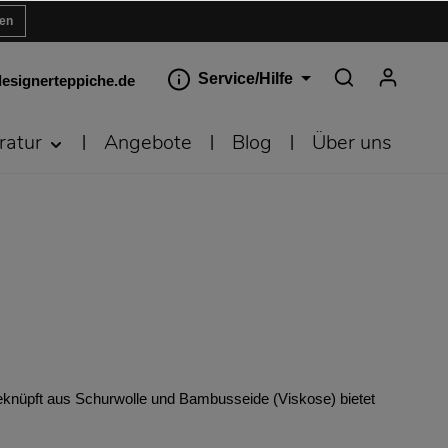
ren
Service/Hilfe
esignerteppiche.de
ratur
Angebote
Blog
Über uns
geknüpft aus Schurwolle und Bambusseide (Viskose) bietet