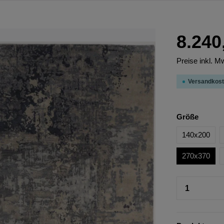
8.240
Preise inkl. M
Versandkost
Größe
140x200
270x370