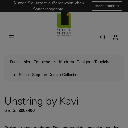
Nutzen Sie unsere außergewöhnlichen
Mehr erfahren
Sonderangebote!
Du bist hier:
Teppiche
Moderne Designer-Teppiche
Schick-Stephan Design Collection
Unstring by Kavi
Größe:
300x400
Preisgekrönter, moderner Designerteppich, konzipiert von der