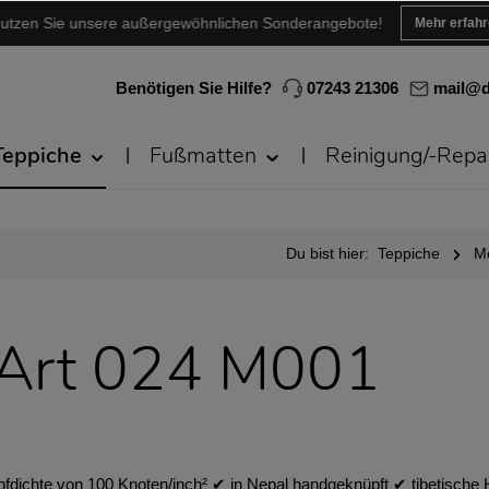
utzen Sie unsere außergewöhnlichen Sonderangebote!
Mehr erfah
Benötigen Sie Hilfe?
07243 21306
mail@d
Teppiche
Fußmatten
Reinigung/-Repa
Du bist hier:
Teppiche
M
 Art 024 M001
pfdichte von 100 Knoten/inch² ✔︎ in Nepal handgeknüpft ✔︎ tibetische