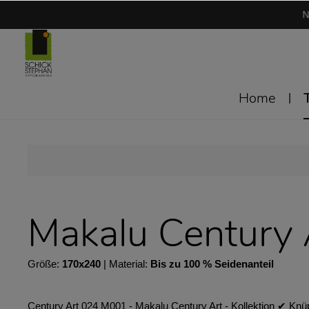
N
Home
Makalu Century
Größe:
170x240
| Material:
Bis zu 100 % Seidenanteil
Century Art 024 M001 - Makalu Century Art - Kollektion ✔︎ Knü