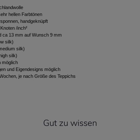
chlandwolle
ehr hellen Farbtönen
rsponnen, handgeknüpft
Knoten /inch²
d ca 13 mm auf Wunsch 9 mm
w silk)
edium silk)
igh silk)
 möglich
en und Eigendesigns möglich
0 Wochen, je nach Größe des Teppichs
Gut zu wissen