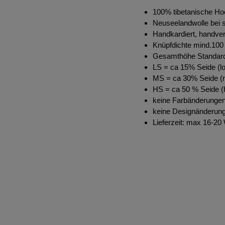
100% tibetanische Ho
Neuseelandwolle bei s
Handkardiert, handve
Knüpfdichte mind.100 
Gesamthöhe Standar
LS = ca 15% Seide (lo
MS = ca 30% Seide (m
HS = ca 50 % Seide (h
keine Farbänderungen
keine Designänderung
Lieferzeit: max 16-2