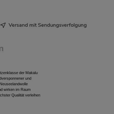
Versand mit Sendungsverfolgung
n
itzenklasse der Makalu
ndversponnener und
d Neuseelandwolle
 und wirken im Raum
chster Qualität verleihen