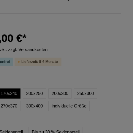
,00 €*
wSt. zzgl. Versandkosten
enfrei
Lieferzeit: 5-6 Monate
170x240
200x250
200x300
250x300
270x370
300x400
individuelle Größe
Seidenanteil
Bis zu 30 % Seidenanteil