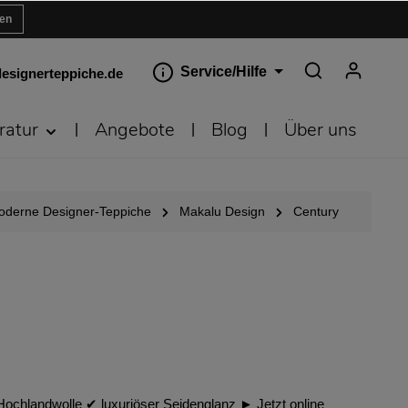
ren
Service/Hilfe
esignerteppiche.de
ratur
Angebote
Blog
Über uns
oderne Designer-Teppiche
Makalu Design
Century
 Hochlandwolle ✔︎ luxuriöser Seidenglanz ► Jetzt online