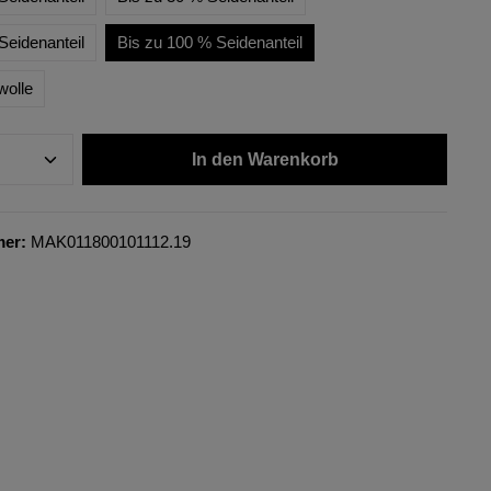
Seidenanteil
Bis zu 100 % Seidenanteil
wolle
In den Warenkorb
mer:
MAK011800101112.19