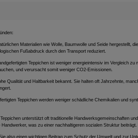
ründen:
atürlichen Materialien wie Wolle, Baumwolle und Seide hergestellt, d
ologischen Fußabdruck durch den Transport reduziert.
ndgefertigten Teppichen ist weniger energieintensiv im Vergleich zu 
brauchen, und verursacht somit weniger CO2-Emissionen.
 hohe Qualität und Haltbarkeit bekannt. Sie halten oft Jahrzehnte, m
ngert.
efertigten Teppichen werden weniger schädliche Chemikalien und syn
Teppichen unterstützt oft traditionelle Handwerksgemeinschaften und t
 Handwerker, was zu einer nachhaltigeren sozialen Struktur beiträgt.
 Sie also einen wichtigen Beitrag zum Schutz der Umwelt und zur Unt