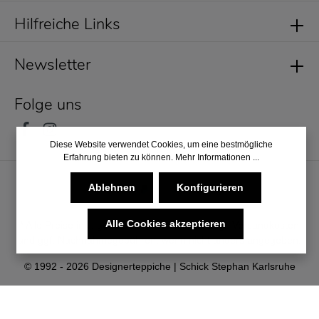
Hilfreiche Links
Newsletter
Folge uns
Diese Website verwendet Cookies, um eine bestmögliche
Erfahrung bieten zu können.
Mehr Informationen ...
Ablehnen
Konfigurieren
Alle Cookies akzeptieren
* Alle Preise inkl. gesetzl. Mehrwertsteuer zzgl.
Versandkosten
und ggf. Nachnahmegebühren, wenn nicht anders angegeben.
© 1992 - 2026 Designerteppiche | Schick Stephan Karlsruhe