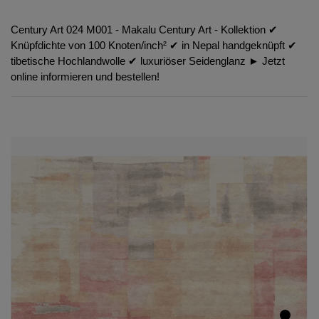
Century Art 024 M001 - Makalu Century Art - Kollektion ✔︎
Knüpfdichte von 100 Knoten/inch² ✔︎ in Nepal handgeknüpft ✔︎
tibetische Hochlandwolle ✔︎ luxuriöser Seidenglanz ► Jetzt
online informieren und bestellen!