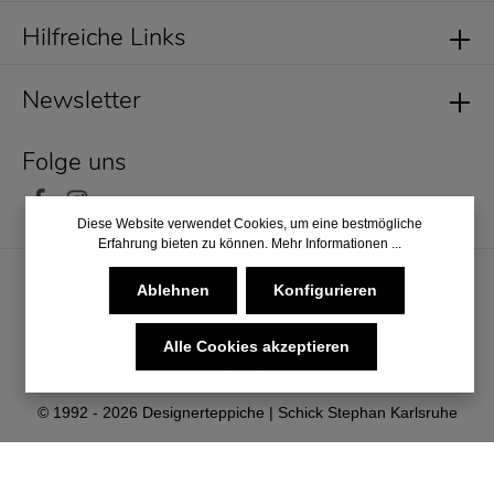
Hilfreiche Links
Newsletter
Folge uns
Diese Website verwendet Cookies, um eine bestmögliche
Erfahrung bieten zu können.
Mehr Informationen ...
Ablehnen
Konfigurieren
Alle Cookies akzeptieren
* Alle Preise inkl. gesetzl. Mehrwertsteuer zzgl.
Versandkosten
und ggf. Nachnahmegebühren, wenn nicht anders angegeben.
© 1992 - 2026 Designerteppiche | Schick Stephan Karlsruhe