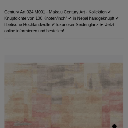
Century Art 024 M001 - Makalu Century Art - Kollektion ✔︎
Knüpfdichte von 100 Knoten/inch² ✔︎ in Nepal handgeknüpft ✔︎
tibetische Hochlandwolle ✔︎ luxuriöser Seidenglanz ► Jetzt
online informieren und bestellen!