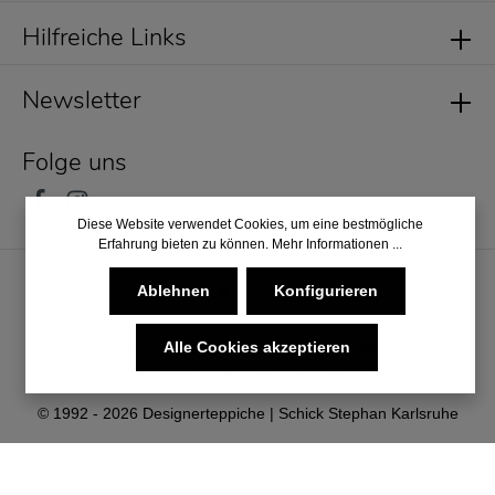
Hilfreiche Links
Newsletter
Folge uns
Diese Website verwendet Cookies, um eine bestmögliche
Erfahrung bieten zu können.
Mehr Informationen ...
Ablehnen
Konfigurieren
Alle Cookies akzeptieren
* Alle Preise inkl. gesetzl. Mehrwertsteuer zzgl.
Versandkosten
und ggf. Nachnahmegebühren, wenn nicht anders angegeben.
© 1992 - 2026 Designerteppiche | Schick Stephan Karlsruhe