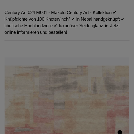
Century Art 024 M001 - Makalu Century Art - Kollektion ✔︎
Knüpfdichte von 100 Knoten/inch² ✔︎ in Nepal handgeknüpft ✔︎
tibetische Hochlandwolle ✔︎ luxuriöser Seidenglanz ► Jetzt
online informieren und bestellen!