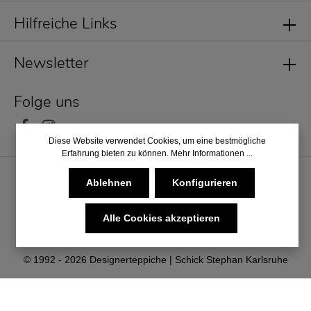
Hilfreiche Links
Newsletter
Folge uns
Diese Website verwendet Cookies, um eine bestmögliche
Erfahrung bieten zu können.
Mehr Informationen ...
Ablehnen
Konfigurieren
Alle Cookies akzeptieren
* Alle Preise inkl. gesetzl. Mehrwertsteuer zzgl.
Versandkosten
und ggf. Nachnahmegebühren, wenn nicht anders angegeben.
© 1992 - 2026 Designerteppiche | Schick Stephan Karlsruhe