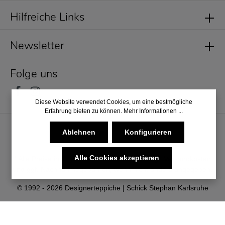
Hilfreiche Links
Newsletter
Folge uns
Diese Website verwendet Cookies, um eine bestmögliche
Erfahrung bieten zu können.
Mehr Informationen ...
Ablehnen
Konfigurieren
Alle Cookies akzeptieren
* Alle Preise inkl. gesetzl. Mehrwertsteuer zzgl.
Versandkosten
und ggf. Nachnahmegebühren, wenn nicht anders angegeben.
© 1992 - 2026 Designerteppiche | Schick Stephan Karlsruhe