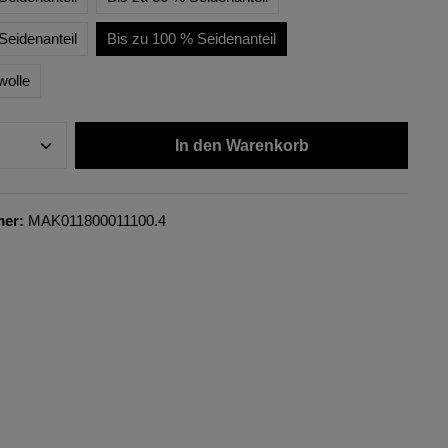
Seidenanteil
Bis zu 100 % Seidenanteil
wolle
In den Warenkorb
mer:
MAK011800011100.4