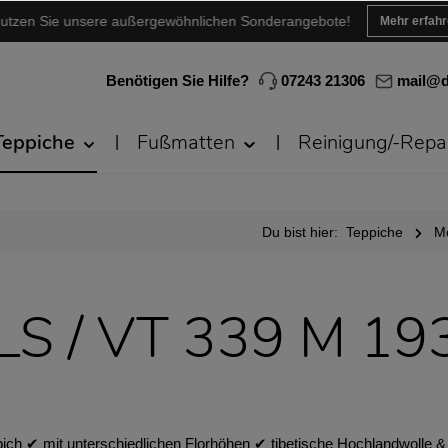
utzen Sie unsere außergewöhnlichen Sonderangebote!
Mehr erfah
Benötigen Sie Hilfe?
07243 21306
mail@d
Teppiche
Fußmatten
Reinigung/-Repa
Du bist hier:
Teppiche
M
LS / VT 339 M 19
h ✔︎ mit unterschiedlichen Florhöhen ✔︎ tibetische Hochlandwolle &