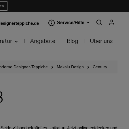
ren
Service/Hilfe
esignerteppiche.de
ratur
Angebote
Blog
Über uns
oderne Designer-Teppiche
Makalu Design
Century
3
 Seide ✔︎ handgeknüpftes Unikat ► Jetzt online entdecken und