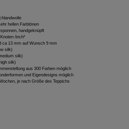
chlandwolle
ehr hellen Farbtönen
rsponnen, handgeknüpft
Knoten /inch²
d ca 13 mm auf Wunsch 9 mm
w silk)
edium silk)
igh silk)
ammenstellung aus 300 Farben möglich
onderformen und Eigendesigns möglich
0 Wochen, je nach Größe des Teppichs