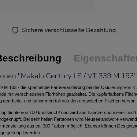
Sichere verschlüsselte Bezahlung
Beschreibung
Eigenschafte
ionen "Makalu Century LS / VT 339 M 193"
9 M 193 - die spannende Farbveränderung bei der Oxidierung von Ku
de mit verschiedenen Florhöhen gearbeitet, Die kupferfarbene Fläch
 gearbeitet und schimmert toll aus den organischen Flächen hervor.
üpfdichte von 100 knots/inch² und wird aus handversponnener und ha
dgeknüpft. Bei sehr hellen Farbtönen wird Neuseelandwolle verwende
sammenstellung aus ca. 300 Farben möglich. Ebenso können Designä
age geknüpft werden.