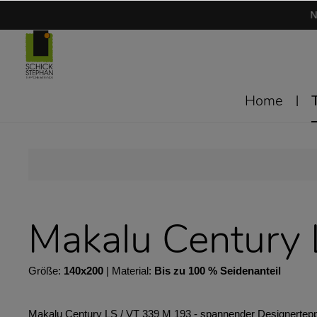
N
Home
Makalu Century 
Größe:
140x200
| Material:
Bis zu 100 % Seidenanteil
Makalu Century LS / VT 339 M 193 - spannender Designerteppic