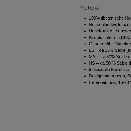
Material:
100% tibetanische Ho
Neuseelandwolle bei s
Handkardiert, handve
Knüpfdichte mind.100 
Gesamthöhe Standar
LS = ca 15% Seide (lo
MS = ca 30% Seide (m
HS = ca 50 % Seide (h
Individuelle Farbzus
Designänderungen, S
Lieferzeit: max 16-2