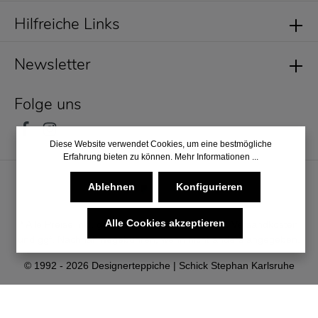
Hilfreiche Links
Newsletter
Folge uns
Diese Website verwendet Cookies, um eine bestmögliche
Erfahrung bieten zu können.
Mehr Informationen ...
Ablehnen
Konfigurieren
Alle Cookies akzeptieren
* Alle Preise inkl. gesetzl. Mehrwertsteuer zzgl.
Versandkosten
und ggf. Nachnahmegebühren, wenn nicht anders angegeben.
© 1992 - 2026 Designerteppiche | Schick Stephan Karlsruhe