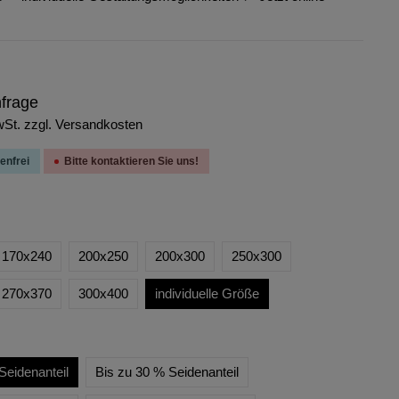
nfrage
wSt. zzgl. Versandkosten
enfrei
Bitte kontaktieren Sie uns!
170x240
200x250
200x300
250x300
270x370
300x400
individuelle Größe
Seidenanteil
Bis zu 30 % Seidenanteil