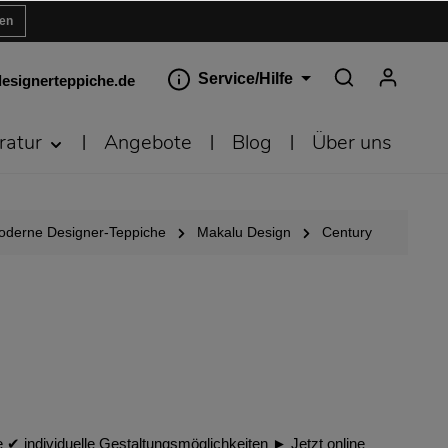
ren
Service/Hilfe
esignerteppiche.de
ratur
Angebote
Blog
Über uns
oderne Designer-Teppiche
Makalu Design
Century
✔︎ individuelle Gestaltungsmöglichkeiten ► Jetzt online