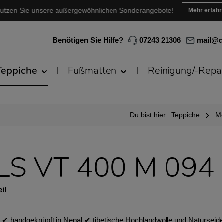
utzen Sie unsere außergewöhnlichen Sonderangebote!
Mehr erfah
Benötigen Sie Hilfe?
07243 21306
mail@d
Teppiche
Fußmatten
Reinigung/-Repa
Du bist hier:
Teppiche
M
 LS VT 400 M 094
il
 handgeknüpft in Nepal ✔︎ tibetische Hochlandwolle und Naturseide 