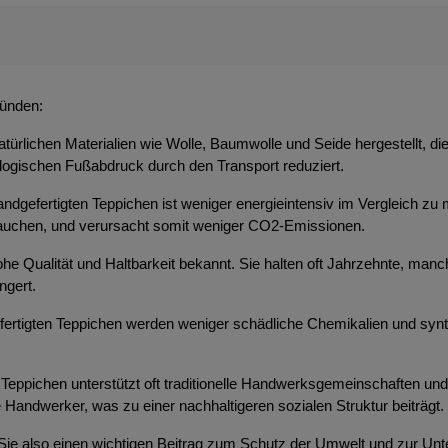
ründen:
atürlichen Materialien wie Wolle, Baumwolle und Seide hergestellt, d
ologischen Fußabdruck durch den Transport reduziert.
ndgefertigten Teppichen ist weniger energieintensiv im Vergleich zu 
brauchen, und verursacht somit weniger CO2-Emissionen.
 hohe Qualität und Haltbarkeit bekannt. Sie halten oft Jahrzehnte, m
ngert.
efertigten Teppichen werden weniger schädliche Chemikalien und syn
Teppichen unterstützt oft traditionelle Handwerksgemeinschaften und t
 Handwerker, was zu einer nachhaltigeren sozialen Struktur beiträgt.
 Sie also einen wichtigen Beitrag zum Schutz der Umwelt und zur Unt