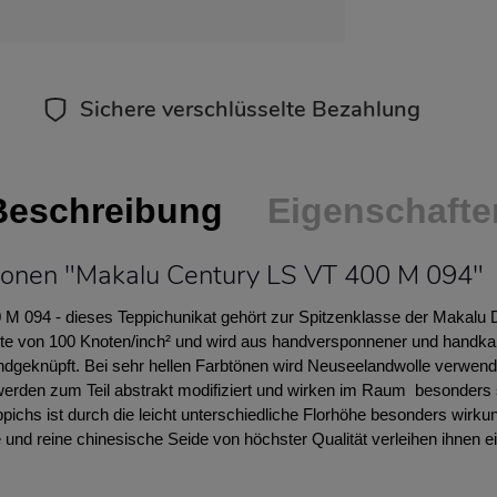
Sichere verschlüsselte Bezahlung
Beschreibung
Eigenschafte
ionen "Makalu Century LS VT 400 M 094"
M 094 - dieses Teppichunikat gehört zur Spitzenklasse der Makalu 
te von 100 Knoten/inch² und wird aus handversponnener und handkard
ndgeknüpft. Bei sehr hellen Farbtönen wird Neuseelandwolle verwend
rden zum Teil abstrakt modifiziert und wirken im Raum besonders sti
ichs ist durch die leicht unterschiedliche Florhöhe besonders wirkun
 und reine chinesische Seide von höchster Qualität verleihen ihnen e