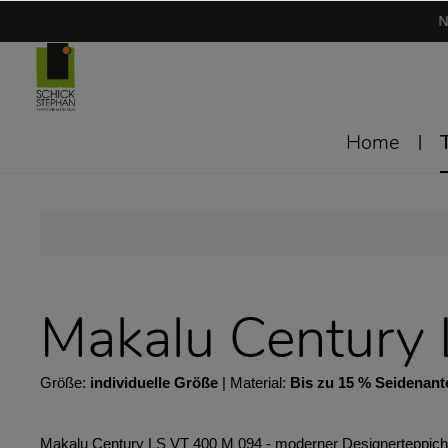
N
Home
Makalu Century
Größe:
individuelle Größe
| Material:
Bis zu 15 % Seidenante
Makalu Century LS VT 400 M 094 - moderner Designerteppich ✔︎