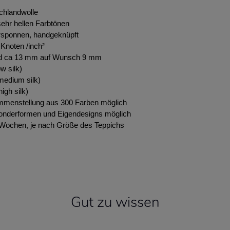
chlandwolle
ehr hellen Farbtönen
rsponnen, handgeknüpft
Knoten /inch²
d ca 13 mm auf Wunsch 9 mm
w silk)
edium silk)
igh silk)
ammenstellung aus 300 Farben möglich
onderformen und Eigendesigns möglich
0 Wochen, je nach Größe des Teppichs
Gut zu wissen