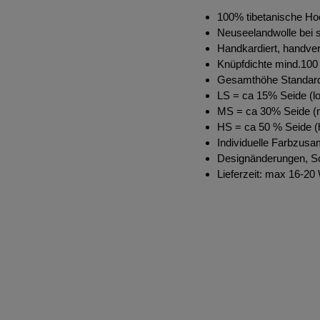
100% tibetanische Ho
Neuseelandwolle bei s
Handkardiert, handve
Knüpfdichte mind.100 
Gesamthöhe Standar
LS = ca 15% Seide (lo
MS = ca 30% Seide (m
HS = ca 50 % Seide (h
Individuelle Farbzus
Designänderungen, S
Lieferzeit: max 16-2