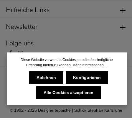
Hilfreiche Links
Newsletter
Folge uns
Diese Website verwendet Cookies, um eine bestmögliche
Erfahrung bieten zu können.
Mehr Informationen ...
Ablehnen
Konfigurieren
Alle Cookies akzeptieren
* Alle Preise inkl. gesetzl. Mehrwertsteuer zzgl.
Versandkosten
und ggf. Nachnahmegebühren, wenn nicht anders angegeben.
© 1992 - 2026 Designerteppiche | Schick Stephan Karlsruhe