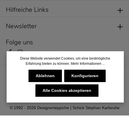
Hilfreiche Links
Newsletter
Folge uns
Diese Website verwendet Cookies, um eine bestmögliche
Erfahrung bieten zu können.
Mehr Informationen ...
Ablehnen
Konfigurieren
Alle Cookies akzeptieren
* Alle Preise inkl. gesetzl. Mehrwertsteuer zzgl.
Versandkosten
und ggf. Nachnahmegebühren, wenn nicht anders angegeben.
© 1992 - 2026 Designerteppiche | Schick Stephan Karlsruhe