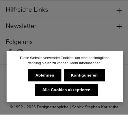
Hilfreiche Links
Newsletter
Folge uns
Diese Website verwendet Cookies, um eine bestmögliche
Erfahrung bieten zu können.
Mehr Informationen ...
Ablehnen
Konfigurieren
Alle Cookies akzeptieren
* Alle Preise inkl. gesetzl. Mehrwertsteuer zzgl.
Versandkosten
und ggf. Nachnahmegebühren, wenn nicht anders angegeben.
© 1992 - 2026 Designerteppiche | Schick Stephan Karlsruhe