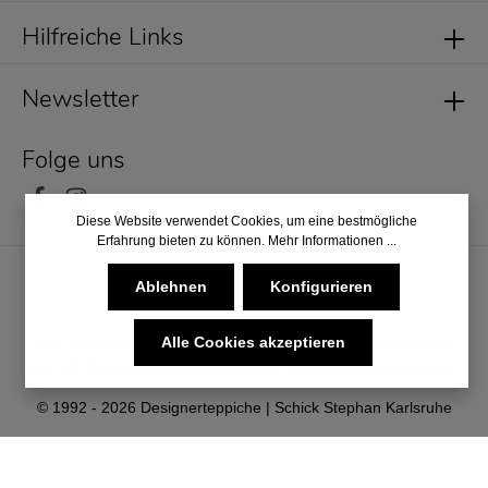
Hilfreiche Links
Newsletter
Folge uns
Diese Website verwendet Cookies, um eine bestmögliche
Erfahrung bieten zu können.
Mehr Informationen ...
Ablehnen
Konfigurieren
Alle Cookies akzeptieren
* Alle Preise inkl. gesetzl. Mehrwertsteuer zzgl.
Versandkosten
und ggf. Nachnahmegebühren, wenn nicht anders angegeben.
© 1992 - 2026 Designerteppiche | Schick Stephan Karlsruhe