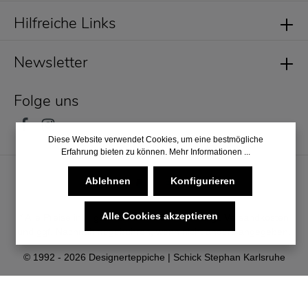
Hilfreiche Links
Newsletter
Folge uns
Diese Website verwendet Cookies, um eine bestmögliche
Erfahrung bieten zu können.
Mehr Informationen ...
Ablehnen
Konfigurieren
Alle Cookies akzeptieren
* Alle Preise inkl. gesetzl. Mehrwertsteuer zzgl.
Versandkosten
und ggf. Nachnahmegebühren, wenn nicht anders angegeben.
© 1992 - 2026 Designerteppiche | Schick Stephan Karlsruhe