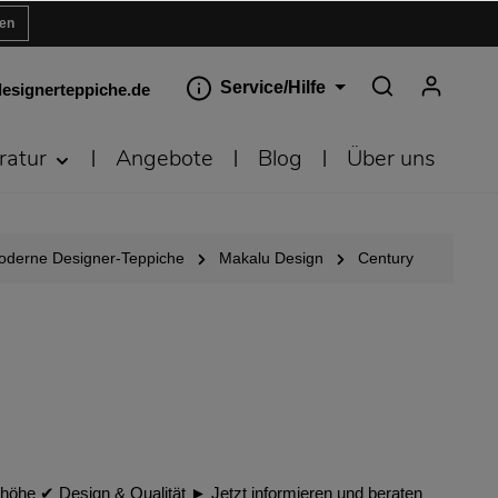
ren
Service/Hilfe
esignerteppiche.de
ratur
Angebote
Blog
Über uns
oderne Designer-Teppiche
Makalu Design
Century
öhe ✔︎ Design & Qualität ► Jetzt informieren und beraten