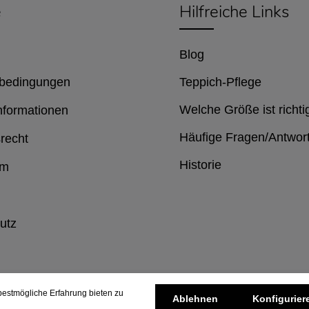
e
Hilfreiche Links
Blog
bedingungen
Teppich-Pflege
Welche Größe ist richti
nformationen
Häufige Fragen/Antwor
recht
Historie
um
utz
estmögliche Erfahrung bieten zu
Ablehnen
Konfigurier