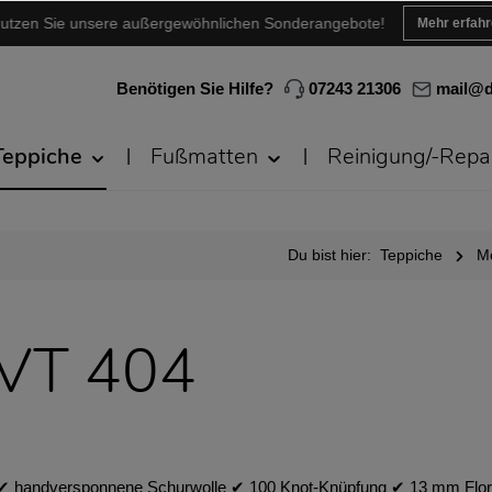
utzen Sie unsere außergewöhnlichen Sonderangebote!
Mehr erfah
Benötigen Sie Hilfe?
07243 21306
mail@d
Teppiche
Fußmatten
Reinigung/-Repa
Du bist hier:
Teppiche
M
 VT 404
✔︎ handversponnene Schurwolle ✔︎ 100 Knot-Knüpfung ✔︎ 13 mm Florh