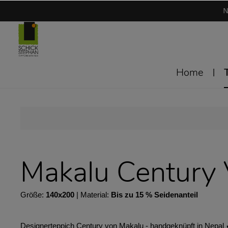
N
Home
Makalu Century
Größe:
140x200
| Material:
Bis zu 15 % Seidenanteil
Designerteppich Century von Makalu - handgeknüpft in Nepal 