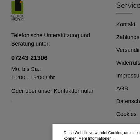
Servic
Kontakt
Telefonische Unterstützung und
Zahlungs
Beratung unter:
Versandi
07243 21306
Widerrufs
Mo. bis Sa.:
Impress
10:00 - 19:00 Uhr
AGB
Oder über unser
Kontaktformular
.
Datensch
Cookies
Diese Website verwendet Cookies, um eine b
können.
Mehr Informationen ...