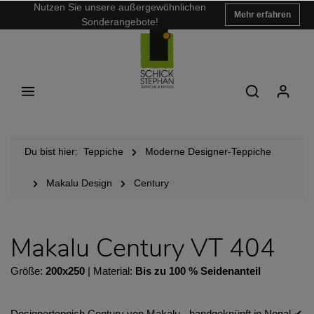
Nutzen Sie unsere außergewöhnlichen
Mehr erfahren
Sonderangebote!
Du bist hier:
Teppiche
Moderne Designer-Teppiche
Makalu Design
Century
Makalu Century VT 404
Größe:
200x250
| Material:
Bis zu 100 % Seidenanteil
Designerteppich Century von Makalu - handgeknüpft in Nepal ✔︎