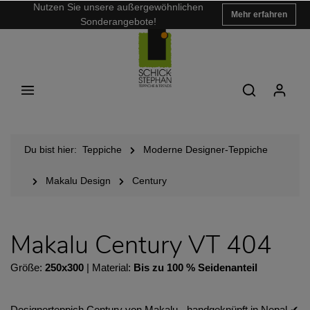
Nutzen Sie unsere außergewöhnlichen
Mehr erfahren
Sonderangebote!
Du bist hier:
Teppiche
Moderne Designer-Teppiche
Makalu Design
Century
Makalu Century VT 404
Größe:
250x300
| Material:
Bis zu 100 % Seidenanteil
Designerteppich Century von Makalu - handgeknüpft in Nepal ✔︎