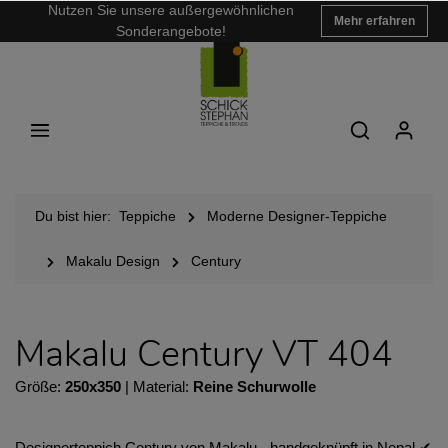
Nutzen Sie unsere außergewöhnlichen
Mehr erfahren
Sonderangebote!
Du bist hier:
Teppiche
Moderne Designer-Teppiche
Makalu Design
Century
Makalu Century VT 404
Größe:
250x350
| Material:
Reine Schurwolle
Designerteppich Century von Makalu - handgeknüpft in Nepal ✔︎