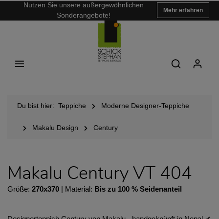
Nutzen Sie unsere außergewöhnlichen
Mehr erfahren
Sonderangebote!
Du bist hier:
Teppiche
Moderne Designer-Teppiche
Makalu Design
Century
Makalu Century VT 404
Größe:
270x370
| Material:
Bis zu 100 % Seidenanteil
Designerteppich Century von Makalu - handgeknüpft in Nepal ✔︎