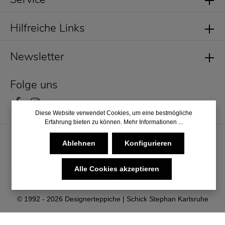
Hilfreiche Links
Newsletter
Folge uns
Diese Website verwendet Cookies, um eine bestmögliche
Erfahrung bieten zu können.
Mehr Informationen ...
Ablehnen
Konfigurieren
Alle Cookies akzeptieren
* Alle Preise inkl. gesetzl. Mehrwertsteuer zzgl.
Versandkosten
und ggf. Nachnahmegebühren, wenn nicht anders angegeben.
© 1992 - 2026 Designerteppiche | Schick Stephan Karlsruhe