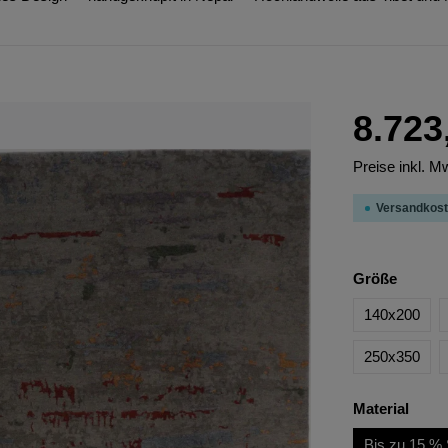
8.723
Preise inkl. M
Versandkost
Größe
140x200
250x350
Material
Bis zu 15 % 