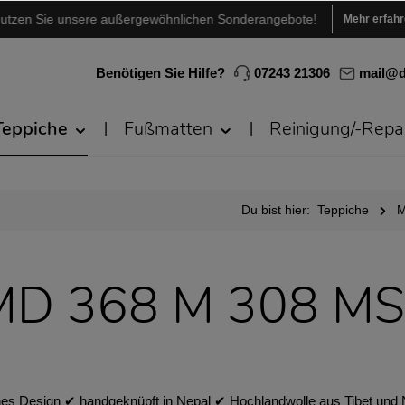
utzen Sie unsere außergewöhnlichen Sonderangebote!
Mehr erfah
Benötigen Sie Hilfe?
07243 21306
mail@d
Teppiche
Fußmatten
Reinigung/-Repa
Du bist hier:
Teppiche
M
MD 368 M 308 MS
 Design ✔︎ handgeknüpft in Nepal ✔︎ Hochlandwolle aus Tibet und 