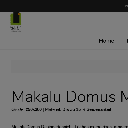
N
Home
Makalu Domus 
Größe:
250x300
| Material:
Bis zu 15 % Seidenanteil
Makalu Domus Designerteppich - flächengeometrisch, modernes