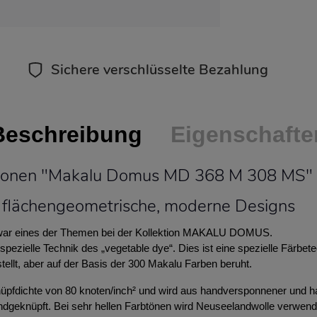
Sichere verschlüsselte Bezahlung
Beschreibung
Eigenschafte
tionen "Makalu Domus MD 368 M 308 MS"
flächengeometrische, moderne Designs
, war eines der Themen bei der Kollektion MAKALU DOMUS.
spezielle Technik des „vegetable dye“. Dies ist eine spezielle Färbete
ellt, aber auf der Basis der 300 Makalu Farben beruht.
pfdichte von 80 knoten/inch² und wird aus handversponnener und han
ndgeknüpft. Bei sehr hellen Farbtönen wird Neuseelandwolle verwend