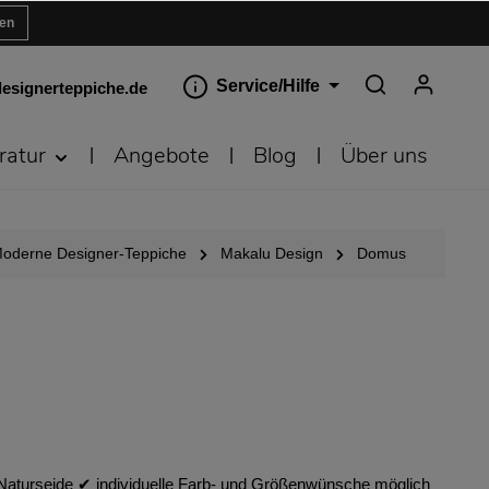
ren
Service/Hilfe
esignerteppiche.de
ratur
Angebote
Blog
Über uns
oderne Designer-Teppiche
Makalu Design
Domus
Naturseide ✔︎ individuelle Farb- und Größenwünsche möglich