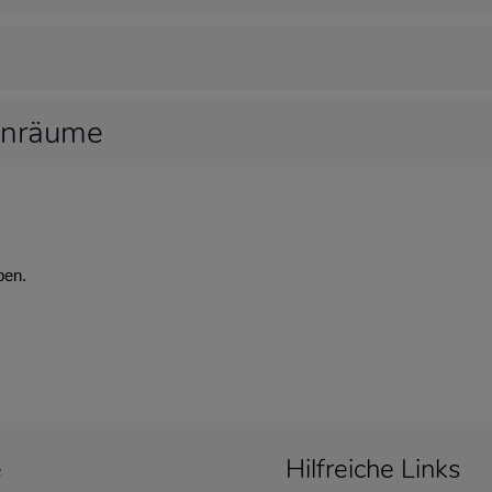
hnräume
ben.
e
Hilfreiche Links