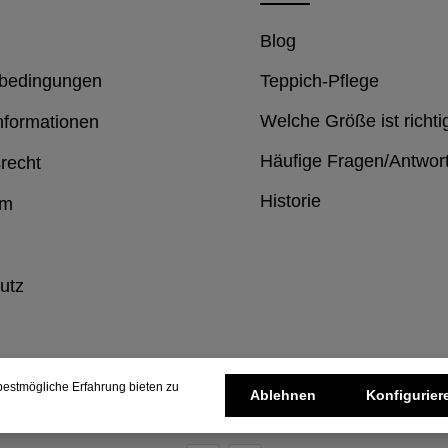
Blog
bedingungen
Teppich-Pflege
Welche Größe ist richti
nformationen
Häufige Fragen/Antwor
recht
Historie
um
utz
estmögliche Erfahrung bieten zu
Ablehnen
Konfigurier