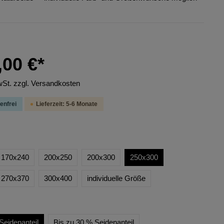
,00 €*
wSt. zzgl. Versandkosten
enfrei
Lieferzeit: 5-6 Monate
170x240
200x250
200x300
250x300
270x370
300x400
individuelle Größe
Seidenanteil
Bis zu 30 % Seidenanteil