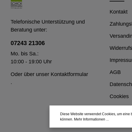
Kontakt
Telefonische Unterstützung und
Zahlungs
Beratung unter:
Versandi
07243 21306
Widerrufs
Mo. bis Sa.:
Impress
10:00 - 19:00 Uhr
AGB
Oder über unser
Kontaktformular
.
Datensch
Cookies
Diese Website verwendet Cookies, um eine b
können.
Mehr Informationen ...