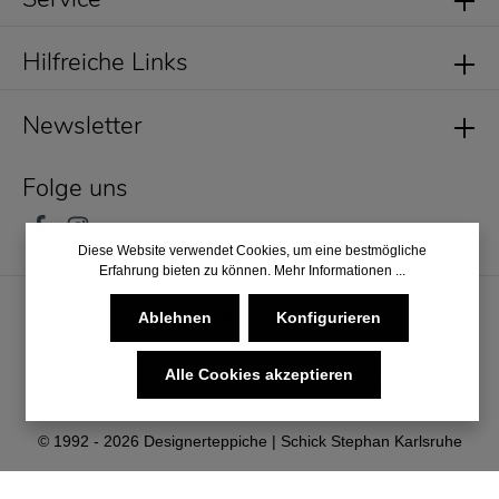
Hilfreiche Links
Newsletter
Folge uns
Diese Website verwendet Cookies, um eine bestmögliche
Erfahrung bieten zu können.
Mehr Informationen ...
Ablehnen
Konfigurieren
Alle Cookies akzeptieren
* Alle Preise inkl. gesetzl. Mehrwertsteuer zzgl.
Versandkosten
und ggf. Nachnahmegebühren, wenn nicht anders angegeben.
© 1992 - 2026 Designerteppiche | Schick Stephan Karlsruhe