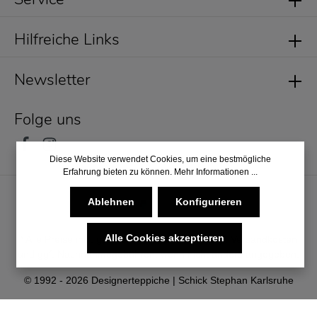
Hilfreiche Links
Newsletter
Folge uns
Diese Website verwendet Cookies, um eine bestmögliche
Erfahrung bieten zu können.
Mehr Informationen ...
Ablehnen
Konfigurieren
Alle Cookies akzeptieren
* Alle Preise inkl. gesetzl. Mehrwertsteuer zzgl.
Versandkosten
und ggf. Nachnahmegebühren, wenn nicht anders angegeben.
© 1992 - 2026 Designerteppiche | Schick Stephan Karlsruhe