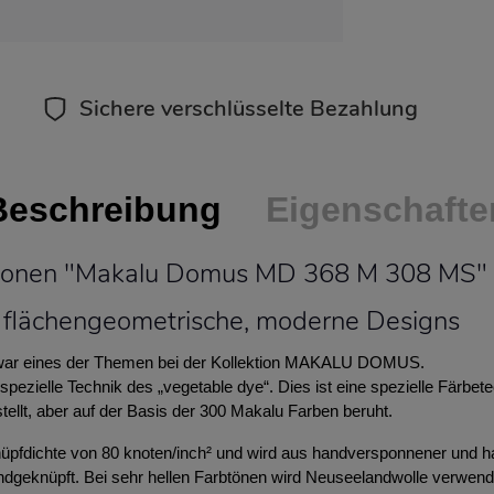
Sichere verschlüsselte Bezahlung
Beschreibung
Eigenschafte
tionen "Makalu Domus MD 368 M 308 MS"
flächengeometrische, moderne Designs
, war eines der Themen bei der Kollektion MAKALU DOMUS.
spezielle Technik des „vegetable dye“. Dies ist eine spezielle Färbete
ellt, aber auf der Basis der 300 Makalu Farben beruht.
pfdichte von 80 knoten/inch² und wird aus handversponnener und han
ndgeknüpft. Bei sehr hellen Farbtönen wird Neuseelandwolle verwend