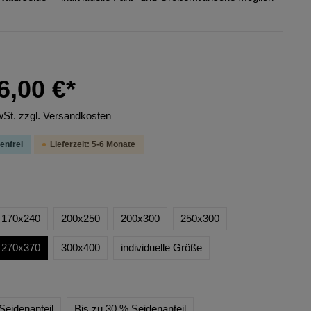
6,00 €*
wSt. zzgl. Versandkosten
enfrei
Lieferzeit: 5-6 Monate
170x240
200x250
200x300
250x300
270x370
300x400
individuelle Größe
Seidenanteil
Bis zu 30 % Seidenanteil