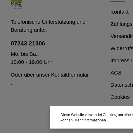
Kontakt
Telefonische Unterstützung und
Zahlungs
Beratung unter:
Versandi
07243 21306
Widerrufs
Mo. bis Sa.:
Impress
10:00 - 19:00 Uhr
AGB
Oder über unser
Kontaktformular
.
Datensch
Cookies
Diese Website verwendet Cookies, um eine b
können.
Mehr Informationen ...