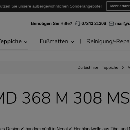
utzen Sie unsere außergewöhnlichen Sonderangebote!
Mehr erfah
Benötigen Sie Hilfe?
07243 21306
mail@d
Teppiche
Fußmatten
Reinigung/-Repa
Du bist hier:
Teppiche
M
MD 368 M 308 MS
 Design ✔︎ handgeknüpft in Nepal ✔︎ Hochlandwolle aus Tibet und 