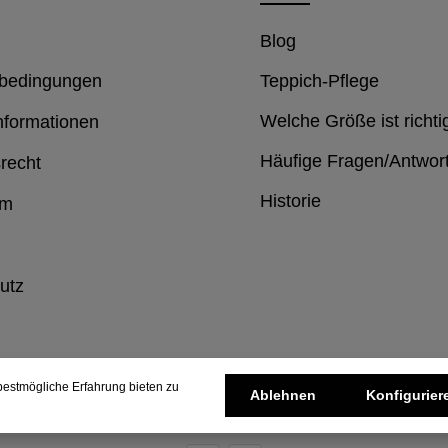
Blog
bedingungen
Teppich-Pflege
Welche Größe ist richti
nformationen
Häufige Fragen/Antwor
recht
Historie
um
utz
estmögliche Erfahrung bieten zu
Ablehnen
Konfigurier