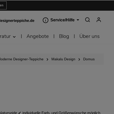
ren
Service/Hilfe
esignerteppiche.de
ratur
Angebote
Blog
Über uns
oderne Designer-Teppiche
Makalu Design
Domus
Naturseide ✔︎ individuelle Farb- und Größenwünsche möglich