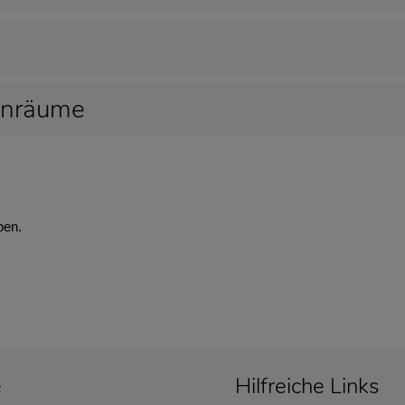
hnräume
ben.
e
Hilfreiche Links