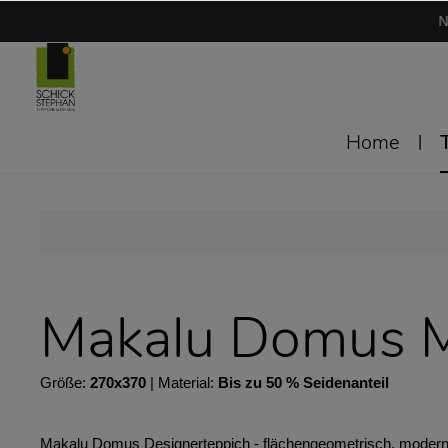
N
Home
Makalu Domus 
Größe:
270x370
| Material:
Bis zu 50 % Seidenanteil
Makalu Domus Designerteppich - flächengeometrisch, modernes