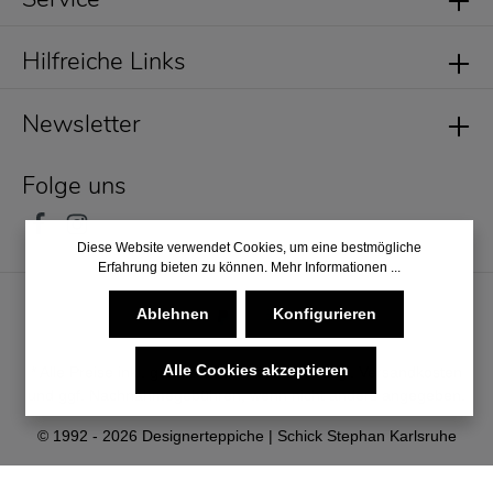
Hilfreiche Links
Newsletter
Folge uns
Diese Website verwendet Cookies, um eine bestmögliche
Erfahrung bieten zu können.
Mehr Informationen ...
Ablehnen
Konfigurieren
Alle Cookies akzeptieren
* Alle Preise inkl. gesetzl. Mehrwertsteuer zzgl.
Versandkosten
und ggf. Nachnahmegebühren, wenn nicht anders angegeben.
© 1992 - 2026 Designerteppiche | Schick Stephan Karlsruhe