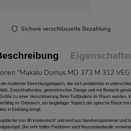
Sichere verschlüsselte Bezahlung
Beschreibung
Eigenschafte
tionen "Makalu Domus MD 373 M 312 VEG
in moderner Einrichtungsteppich, der sich problemlos in unterschie
n läßt. Zurückhaltendes, geometrisches Design und mit Bedacht gewä
n Größe zu einer Verschönerung Ihres Fußbodens im Raum werden. Int
fähig im Gebrauch, ein langlebiger Teppich der optische Reize mit d
ts in Einklang bringt.
pfdichte von 80 knoten/inch² und wird aus handversponnener und han
ndgeknüpft. Bei sehr hellen Farbtönen wird Neuseelandwolle verwend