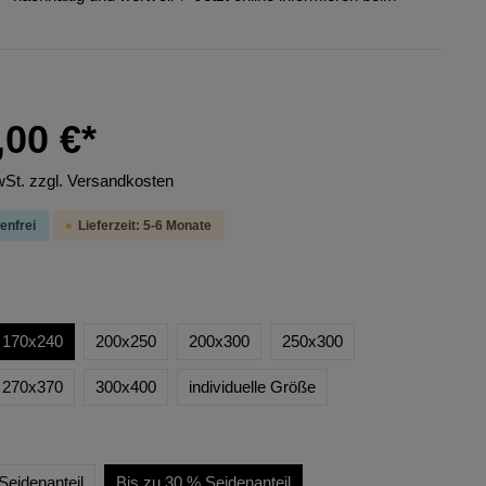
,00 €*
wSt. zzgl. Versandkosten
enfrei
Lieferzeit: 5-6 Monate
170x240
200x250
200x300
250x300
270x370
300x400
individuelle Größe
Seidenanteil
Bis zu 30 % Seidenanteil