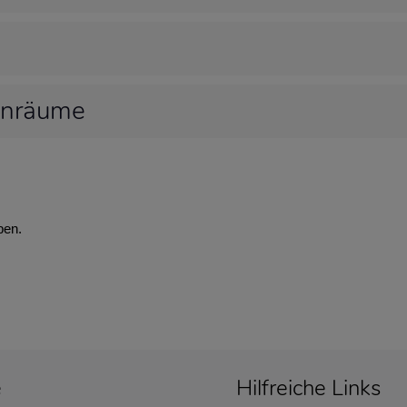
hnräume
ben.
e
Hilfreiche Links