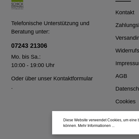
Kontakt
Telefonische Unterstützung und
Zahlungs
Beratung unter:
Versandi
07243 21306
Widerrufs
Mo. bis Sa.:
Impress
10:00 - 19:00 Uhr
AGB
Oder über unser
Kontaktformular
.
Datensch
Cookies
Diese Website verwendet Cookies, um eine b
können.
Mehr Informationen ...