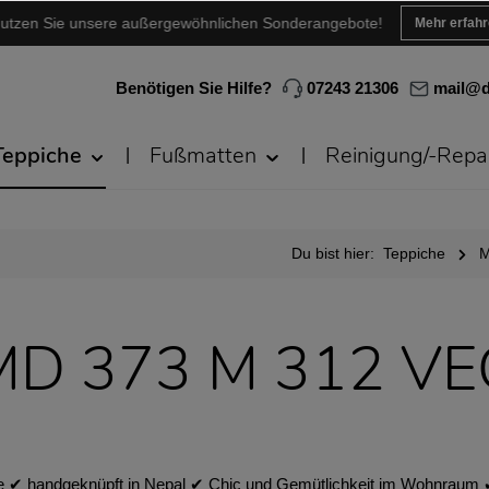
utzen Sie unsere außergewöhnlichen Sonderangebote!
Mehr erfah
Benötigen Sie Hilfe?
07243 21306
mail@d
Teppiche
Fußmatten
Reinigung/-Repa
Du bist hier:
Teppiche
M
MD 373 M 312 V
︎ handgeknüpft in Nepal ✔︎ Chic und Gemütlichkeit im Wohnraum ✔︎ 