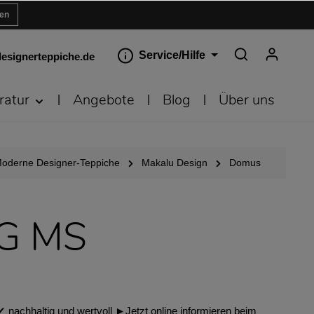
ren
Service/Hilfe
esignerteppiche.de
ratur
Angebote
Blog
Über uns
oderne Designer-Teppiche
Makalu Design
Domus
EG MS
nachhaltig und wertvoll ►Jetzt online informieren beim