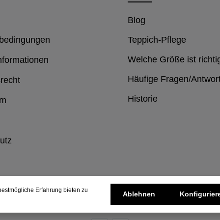
Blog
bedingungen
Teppich-Pflege
Welche Größe ist richti
nformationen
Häufige Fragen/Antwor
recht
Historie
um
utz
estmögliche Erfahrung bieten zu
Ablehnen
Konfigurier