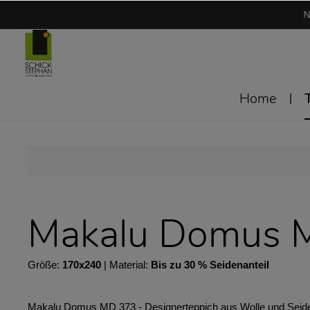
N
Home
Makalu Domus 
Größe:
170x240
| Material:
Bis zu 30 % Seidenanteil
Makalu Domus MD 373 - Designerteppich aus Wolle und Seide ✔