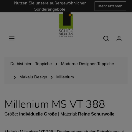
Nutzen Sie unsere außergewöhnlichen
Mehr erfahren
Sonderangebote!
Du bist hier:
Teppiche
Moderne Designer-Teppiche
Makalu Design
Millenium
Millenium MS VT 388
Größe:
individuelle Größe
| Material:
Reine Schurwolle
Makalu Millenium VT 388 - Designerteppich der Extraklasse ✔︎