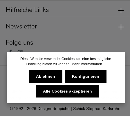
Hilfreiche Links
Newsletter
Folge uns
Diese Website verwendet Cookies, um eine bestmögliche
Erfahrung bieten zu können.
Mehr Informationen ...
Ablehnen
Konfigurieren
Alle Cookies akzeptieren
* Alle Preise inkl. gesetzl. Mehrwertsteuer zzgl.
Versandkosten
und ggf. Nachnahmegebühren, wenn nicht anders angegeben.
© 1992 - 2026 Designerteppiche | Schick Stephan Karlsruhe