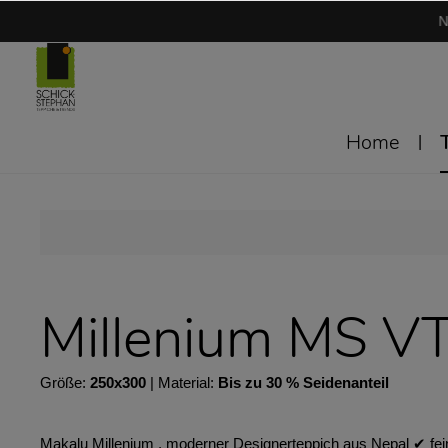
N
Home
Millenium MS V
Größe:
250x300
| Material:
Bis zu 30 % Seidenanteil
Makalu Millenium . moderner Designerteppich aus Nepal ✔︎ fei