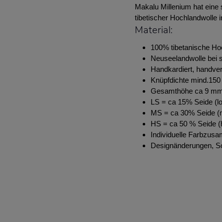
Makalu Millenium hat eine
tibetischer Hochlandwolle 
Material:
100% tibetanische Ho
Neuseelandwolle bei s
Handkardiert, handve
Knüpfdichte mind.150 
Gesamthöhe ca 9 m
LS = ca 15% Seide (lo
MS = ca 30% Seide (m
HS = ca 50 % Seide (h
Individuelle Farbzus
Designänderungen, S