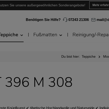
utzen Sie unsere außergewöhnlichen Sonderangebote!
Mehr erfah
Benötigen Sie Hilfe?
07243 21306
mail@d
Teppiche
Fußmatten
Reinigung/-Repa
Du bist hier:
Teppiche
Mod
T 396 M 308
nste Knüpfkunst ✔︎ tibetische Hochlandwolle und Naturseide ✔︎ Ind