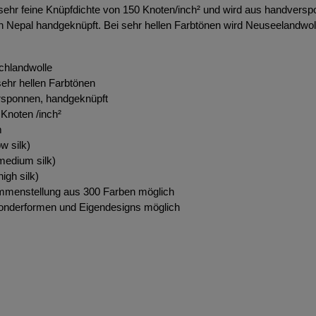
 sehr feine Knüpfdichte von 150 Knoten/inch² und wird aus handversp
in Nepal handgeknüpft. Bei sehr hellen Farbtönen wird Neuseelandwol
chlandwolle
ehr hellen Farbtönen
rsponnen, handgeknüpft
Knoten /inch²
m
w silk)
edium silk)
igh silk)
ammenstellung aus 300 Farben möglich
onderformen und Eigendesigns möglich