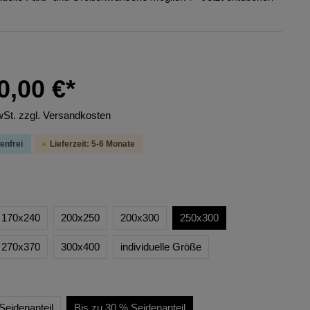
0,00 €*
wSt. zzgl. Versandkosten
enfrei
Lieferzeit: 5-6 Monate
170x240
200x250
200x300
250x300
270x370
300x400
individuelle Größe
Seidenanteil
Bis zu 30 % Seidenanteil