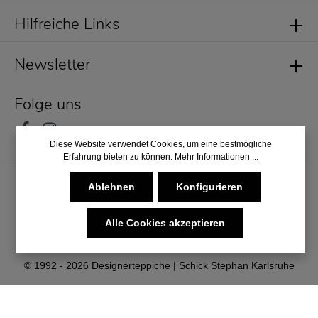
Hilfreiche Links
Newsletter
Folge uns
Diese Website verwendet Cookies, um eine bestmögliche
Erfahrung bieten zu können.
Mehr Informationen ...
Ablehnen
Konfigurieren
Alle Cookies akzeptieren
* Alle Preise inkl. gesetzl. Mehrwertsteuer zzgl.
Versandkosten
und ggf. Nachnahmegebühren, wenn nicht anders angegeben.
© 1992 - 2026 Designerteppiche | Schick Stephan Karlsruhe