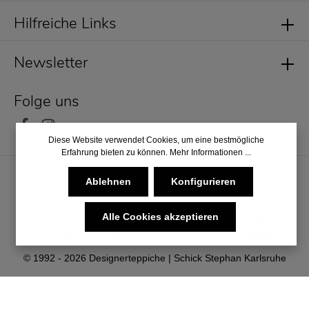
Hilfreiche Links
Newsletter
Folge uns
Diese Website verwendet Cookies, um eine bestmögliche
Erfahrung bieten zu können.
Mehr Informationen ...
Ablehnen
Konfigurieren
Alle Cookies akzeptieren
* Alle Preise inkl. gesetzl. Mehrwertsteuer zzgl.
Versandkosten
und ggf. Nachnahmegebühren, wenn nicht anders angegeben.
© 1992 - 2026 Designerteppiche | Schick Stephan Karlsruhe