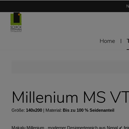
N
Home
Millenium MS V
Größe:
140x200
| Material:
Bis zu 100 % Seidenanteil
Makalu Millenium . moderner Designerteppich aus Nepal ✔︎ fei