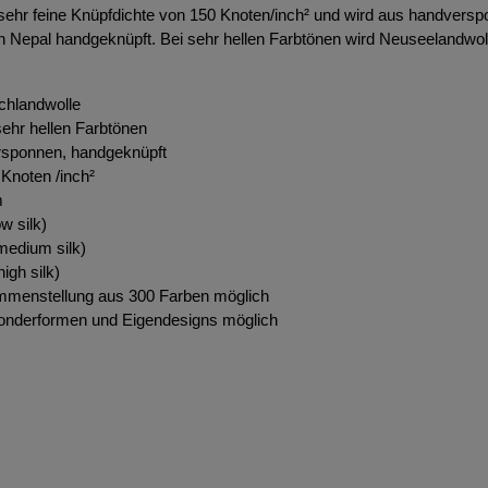
 sehr feine Knüpfdichte von 150 Knoten/inch² und wird aus handversp
in Nepal handgeknüpft. Bei sehr hellen Farbtönen wird Neuseelandwol
chlandwolle
ehr hellen Farbtönen
rsponnen, handgeknüpft
Knoten /inch²
m
w silk)
edium silk)
igh silk)
ammenstellung aus 300 Farben möglich
onderformen und Eigendesigns möglich