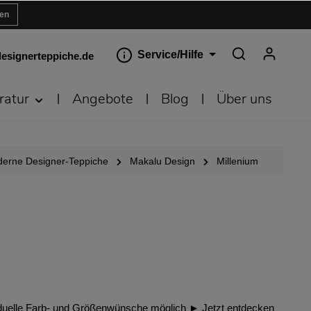
ren
Service/Hilfe
esignerteppiche.de
ratur
Angebote
Blog
Über uns
erne Designer-Teppiche
Makalu Design
Millenium
ividuelle Farb- und Größenwünsche möglich ► Jetzt entdecken