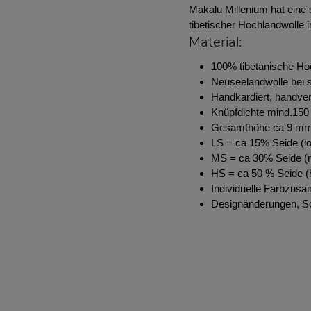
Makalu Millenium hat eine
tibetischer Hochlandwolle 
Material:
100% tibetanische Ho
Neuseelandwolle bei s
Handkardiert, handve
Knüpfdichte mind.150 
Gesamthöhe ca 9 m
LS = ca 15% Seide (lo
MS = ca 30% Seide (m
HS = ca 50 % Seide (h
Individuelle Farbzus
Designänderungen, S