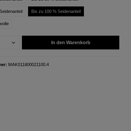
Seidenanteil
Bis zu 100 % Seidenanteil
wolle
In den Warenkorb
mer:
MAK011800021100.4