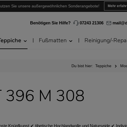
utzen Sie unsere außergewöhnlichen Sonderangebote!
Mehr erfah
Benötigen Sie Hilfe?
07243 21306
mail@d
Teppiche
Fußmatten
Reinigung/-Repa
Du bist hier:
Teppiche
Mod
T 396 M 308
nste Knüpfkunst ✔︎ tibetische Hochlandwolle und Naturseide ✔︎ Ind