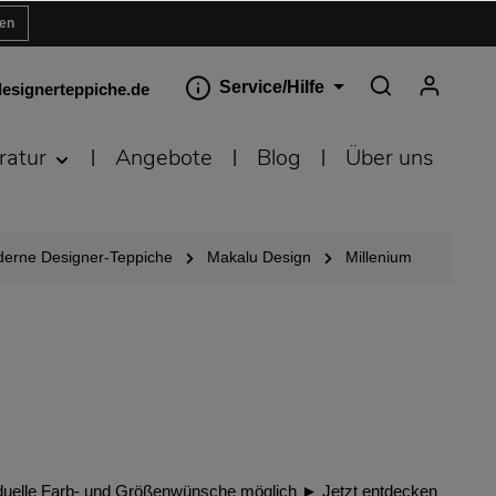
ren
Service/Hilfe
esignerteppiche.de
ratur
Angebote
Blog
Über uns
erne Designer-Teppiche
Makalu Design
Millenium
ividuelle Farb- und Größenwünsche möglich ► Jetzt entdecken