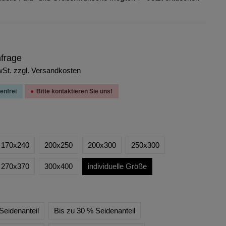
nfrage
wSt. zzgl. Versandkosten
enfrei
Bitte kontaktieren Sie uns!
170x240
200x250
200x300
250x300
270x370
300x400
individuelle Größe
Seidenanteil
Bis zu 30 % Seidenanteil