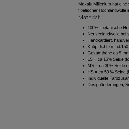
Makalu Millenium hat eine
tibetischer Hochlandwolle 
Material:
100% tibetanische Ho
Neuseelandwolle bei s
Handkardiert, handve
Knüpfdichte mind.150 
Gesamthöhe ca 9 m
LS = ca 15% Seide (lo
MS = ca 30% Seide (m
HS = ca 50 % Seide (h
Individuelle Farbzus
Designänderungen, S