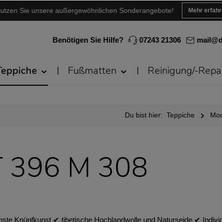
utzen Sie unsere außergewöhnlichen Sonderangebote!
Mehr erfah
Benötigen Sie Hilfe?
07243 21306
mail@d
Teppiche
Fußmatten
Reinigung/-Repa
Du bist hier:
Teppiche
Mod
T 396 M 308
nste Knüpfkunst ✔︎ tibetische Hochlandwolle und Naturseide ✔︎ Ind