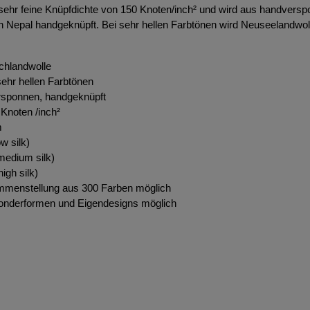
 sehr feine Knüpfdichte von 150 Knoten/inch² und wird aus handversp
in Nepal handgeknüpft. Bei sehr hellen Farbtönen wird Neuseelandwol
chlandwolle
ehr hellen Farbtönen
rsponnen, handgeknüpft
Knoten /inch²
m
w silk)
edium silk)
igh silk)
ammenstellung aus 300 Farben möglich
onderformen und Eigendesigns möglich