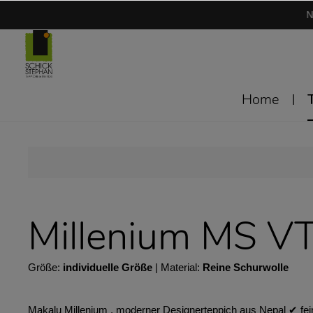
N
Home
Millenium MS V
Größe:
individuelle Größe
| Material:
Reine Schurwolle
Makalu Millenium . moderner Designerteppich aus Nepal ✔︎ fei