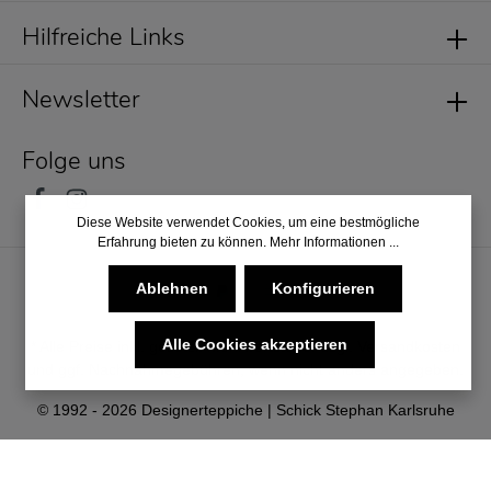
Hilfreiche Links
Newsletter
Folge uns
Diese Website verwendet Cookies, um eine bestmögliche
Erfahrung bieten zu können.
Mehr Informationen ...
Ablehnen
Konfigurieren
Alle Cookies akzeptieren
* Alle Preise inkl. gesetzl. Mehrwertsteuer zzgl.
Versandkosten
und ggf. Nachnahmegebühren, wenn nicht anders angegeben.
© 1992 - 2026 Designerteppiche | Schick Stephan Karlsruhe