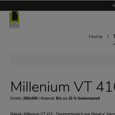
N
Home
Millenium VT 4
Größe:
200x300
| Material:
Bis zu 15 % Seidenanteil
Makalu Millenium VT 410 - Designerteppich aus Nepal ✔︎ klass