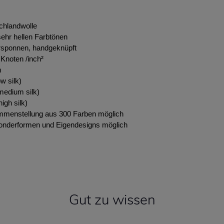
chlandwolle
ehr hellen Farbtönen
rsponnen, handgeknüpft
Knoten /inch²
m
w silk)
edium silk)
igh silk)
ammenstellung aus 300 Farben möglich
onderformen und Eigendesigns möglich
Gut zu wissen