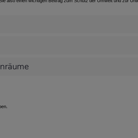
 Sie also einen wichtigen Beitrag zum Schutz der Umwelt und zur Unt
hnräume
ben.