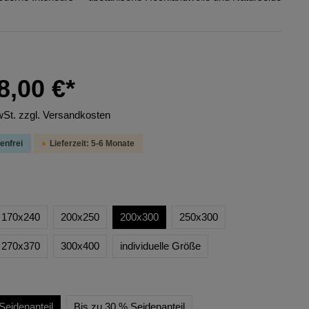
8,00 €*
wSt. zzgl. Versandkosten
enfrei
Lieferzeit: 5-6 Monate
170x240
200x250
200x300
250x300
270x370
300x400
individuelle Größe
Seidenanteil
Bis zu 30 % Seidenanteil