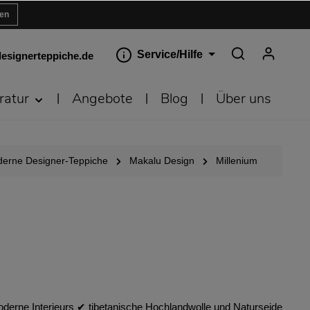
ren
Service/Hilfe
esignerteppiche.de
ratur
Angebote
Blog
Über uns
erne Designer-Teppiche
Makalu Design
Millenium
derne Interieurs ✔︎ tibetanische Hochlandwolle und Naturseide