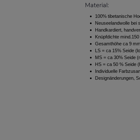
Material:
100% tibetanische Ho
Neuseelandwolle bei s
Handkardiert, handve
Knüpfdichte mind.150 
Gesamthöhe ca 9 m
LS = ca 15% Seide (lo
MS = ca 30% Seide (m
HS = ca 50 % Seide (h
Individuelle Farbzus
Designänderungen, S