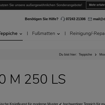
utzen Sie unsere außergewöhnlichen Sonderangebote!
Mehr erfah
Benötigen Sie Hilfe?
07243 21306
mail@d
Teppiche
Fußmatten
Reinigung/-Repa
Du bist hier:
Teppiche
Mod
10 M 250 LS
ische Knüpfkunst für moderne Muster ✔︎ hochwertiger Teppich für mo