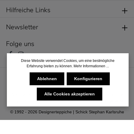
Hilfreiche Links
Newsletter
Folge uns
Diese Website verwendet Cookies, um eine bestmögliche
Erfahrung bieten zu können.
Mehr Informationen ...
Ablehnen
Konfigurieren
Alle Cookies akzeptieren
* Alle Preise inkl. gesetzl. Mehrwertsteuer zzgl.
Versandkosten
und ggf. Nachnahmegebühren, wenn nicht anders angegeben.
© 1992 - 2026 Designerteppiche | Schick Stephan Karlsruhe