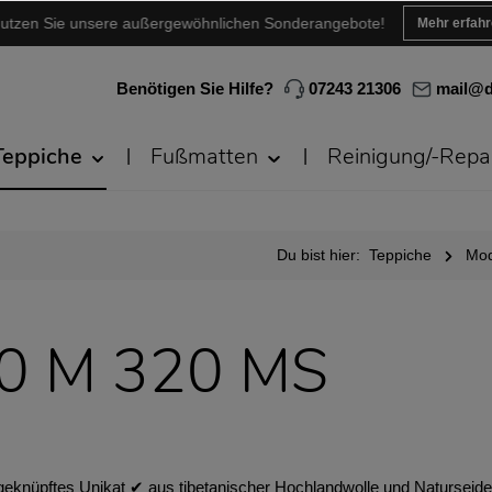
utzen Sie unsere außergewöhnlichen Sonderangebote!
Mehr erfah
Benötigen Sie Hilfe?
07243 21306
mail@d
Teppiche
Fußmatten
Reinigung/-Repa
Du bist hier:
Teppiche
Mod
40 M 320 MS
knüpftes Unikat ✔︎ aus tibetanischer Hochlandwolle und Naturseide ✔