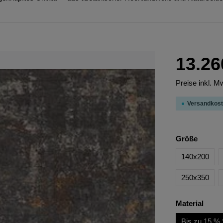
13.26
Preise inkl. M
Versandkost
Größe
140x200
250x350
Material
Bis zu 15 % 