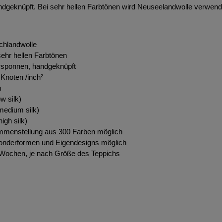
ndgeknüpft. Bei sehr hellen Farbtönen wird Neuseelandwolle verwend
chlandwolle
ehr hellen Farbtönen
rsponnen, handgeknüpft
Knoten /inch²
m
w silk)
edium silk)
igh silk)
ammenstellung aus 300 Farben möglich
onderformen und Eigendesigns möglich
0 Wochen, je nach Größe des Teppichs