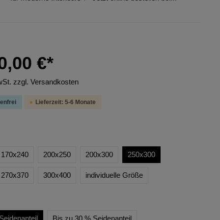
0,00 €*
wSt. zzgl. Versandkosten
enfrei
Lieferzeit: 5-6 Monate
170x240
200x250
200x300
250x300
270x370
300x400
individuelle Größe
Seidenanteil
Bis zu 30 % Seidenanteil