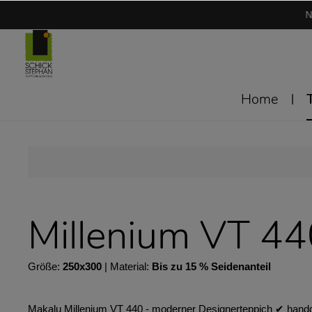
N
Home
Millenium VT 4
Größe:
250x300
| Material:
Bis zu 15 % Seidenanteil
Makalu Millenium VT 440 - moderner Designerteppich ✔︎ handge