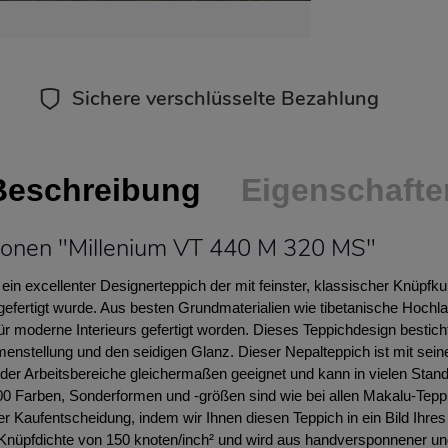
Sichere verschlüsselte Bezahlung
Beschreibung
Eigenschafte
ionen "Millenium VT 440 M 320 MS"
ein excellenter Designerteppich der mit feinster, klassischer Knüpfk
 gefertigt wurde. Aus besten Grundmaterialien wie tibetanische Hochl
ür moderne Interieurs gefertigt worden. Dieses Teppichdesign bestich
tellung und den seidigen Glanz. Dieser Nepalteppich ist mit sein
der Arbeitsbereiche gleichermaßen geeignet und kann in vielen Stand
0 Farben, Sonderformen und -größen sind wie bei allen Makalu-Tepp
rer Kaufentscheidung, indem wir Ihnen diesen Teppich in ein Bild Ihr
Knüpfdichte von 150 knoten/inch² und wird aus handversponnener und