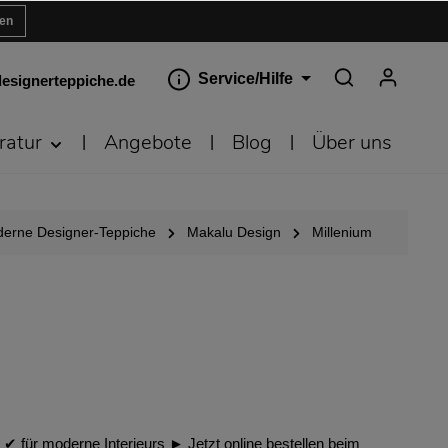
ren
Service/Hilfe
esignerteppiche.de
ratur
Angebote
Blog
Über uns
erne Designer-Teppiche
Makalu Design
Millenium
︎ für moderne Interieurs ► Jetzt online bestellen beim