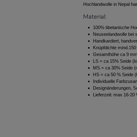
Hochlandwolle in Nepal ha
Material:
100% tibetanische Ho
Neuseelandwolle bei s
Handkardiert, handve
Knüpfdichte mind.150 
Gesamthöhe ca 9 m
LS = ca 15% Seide (lo
MS = ca 30% Seide (m
HS = ca 50 % Seide (h
Individuelle Farbzus
Designänderungen, S
Lieferzeit: max 16-2