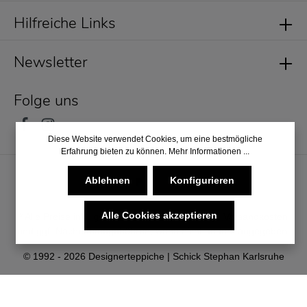
Hilfreiche Links
Newsletter
Folge uns
Diese Website verwendet Cookies, um eine bestmögliche
Erfahrung bieten zu können.
Mehr Informationen ...
Ablehnen
Konfigurieren
Alle Cookies akzeptieren
* Alle Preise inkl. gesetzl. Mehrwertsteuer zzgl.
Versandkosten
und ggf. Nachnahmegebühren, wenn nicht anders angegeben.
© 1992 - 2026 Designerteppiche | Schick Stephan Karlsruhe