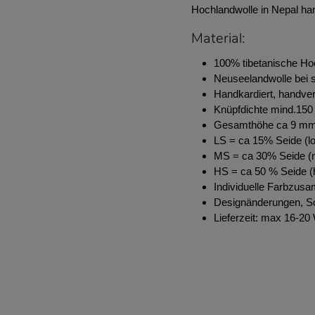
Hochlandwolle in Nepal ha
Material:
100% tibetanische Ho
Neuseelandwolle bei s
Handkardiert, handve
Knüpfdichte mind.150 
Gesamthöhe ca 9 m
LS = ca 15% Seide (lo
MS = ca 30% Seide (m
HS = ca 50 % Seide (h
Individuelle Farbzus
Designänderungen, S
Lieferzeit: max 16-2