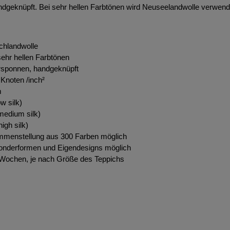
ndgeknüpft. Bei sehr hellen Farbtönen wird Neuseelandwolle verwend
chlandwolle
ehr hellen Farbtönen
rsponnen, handgeknüpft
Knoten /inch²
m
w silk)
edium silk)
igh silk)
ammenstellung aus 300 Farben möglich
onderformen und Eigendesigns möglich
0 Wochen, je nach Größe des Teppichs