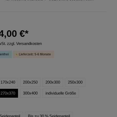
4,00 €*
wSt. zzgl. Versandkosten
enfrei
Lieferzeit: 5-6 Monate
170x240
200x250
200x300
250x300
270x370
300x400
individuelle Größe
Seidenanteil
Bis zu 30 % Seidenanteil