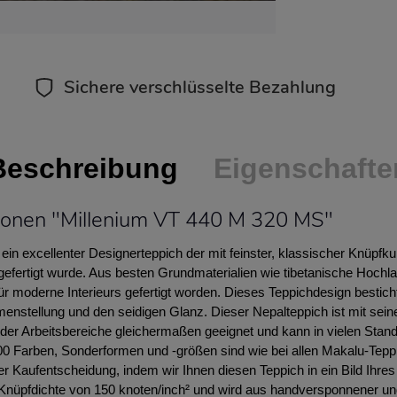
Sichere verschlüsselte Bezahlung
Beschreibung
Eigenschafte
ionen "Millenium VT 440 M 320 MS"
ein excellenter Designerteppich der mit feinster, klassischer Knüpfk
 gefertigt wurde. Aus besten Grundmaterialien wie tibetanische Hochl
ür moderne Interieurs gefertigt worden. Dieses Teppichdesign bestich
tellung und den seidigen Glanz. Dieser Nepalteppich ist mit sein
der Arbeitsbereiche gleichermaßen geeignet und kann in vielen Stand
0 Farben, Sonderformen und -größen sind wie bei allen Makalu-Tepp
rer Kaufentscheidung, indem wir Ihnen diesen Teppich in ein Bild Ihr
Knüpfdichte von 150 knoten/inch² und wird aus handversponnener und