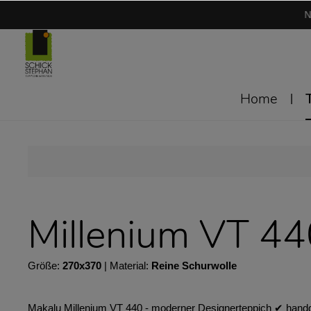
N
Home
Millenium VT 4
Größe:
270x370
| Material:
Reine Schurwolle
Makalu Millenium VT 440 - moderner Designerteppich ✔︎ handge