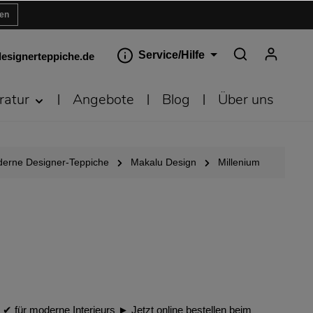
ren
Service/Hilfe
esignerteppiche.de
ratur
Angebote
Blog
Über uns
erne Designer-Teppiche
Makalu Design
Millenium
︎ für moderne Interieurs ► Jetzt online bestellen beim