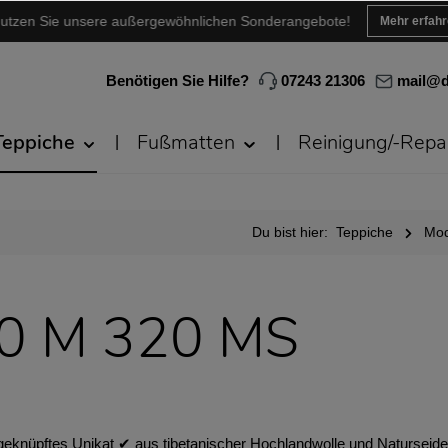
utzen Sie unsere außergewöhnlichen Sonderangebote!
Mehr erfah
Benötigen Sie Hilfe?
07243 21306
mail@d
Teppiche
Fußmatten
Reinigung/-Repa
Du bist hier:
Teppiche
Mod
40 M 320 MS
knüpftes Unikat ✔︎ aus tibetanischer Hochlandwolle und Naturseide ✔