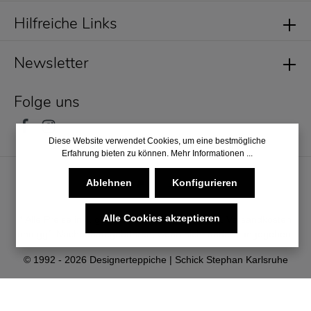
Hilfreiche Links
Newsletter
Folge uns
Diese Website verwendet Cookies, um eine bestmögliche
Erfahrung bieten zu können.
Mehr Informationen ...
Ablehnen
Konfigurieren
Alle Cookies akzeptieren
* Alle Preise inkl. gesetzl. Mehrwertsteuer zzgl.
Versandkosten
und ggf. Nachnahmegebühren, wenn nicht anders angegeben.
© 1992 - 2026 Designerteppiche | Schick Stephan Karlsruhe