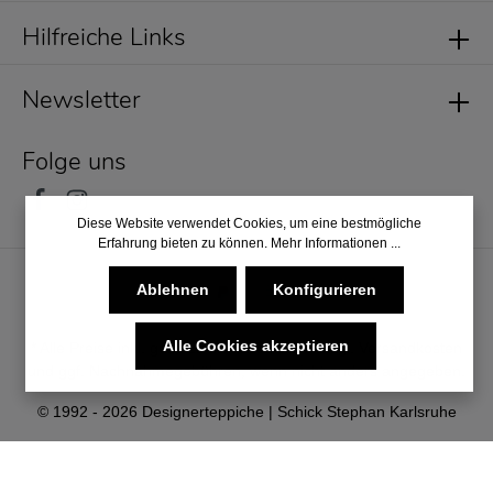
Hilfreiche Links
Newsletter
Folge uns
Diese Website verwendet Cookies, um eine bestmögliche
Erfahrung bieten zu können.
Mehr Informationen ...
Ablehnen
Konfigurieren
Alle Cookies akzeptieren
* Alle Preise inkl. gesetzl. Mehrwertsteuer zzgl.
Versandkosten
und ggf. Nachnahmegebühren, wenn nicht anders angegeben.
© 1992 - 2026 Designerteppiche | Schick Stephan Karlsruhe