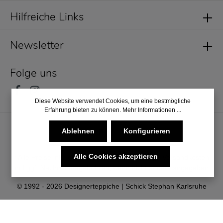
Hilfreiche Links
Newsletter
Folge uns
Diese Website verwendet Cookies, um eine bestmögliche
Erfahrung bieten zu können.
Mehr Informationen ...
Ablehnen
Konfigurieren
Alle Cookies akzeptieren
* Alle Preise inkl. gesetzl. Mehrwertsteuer zzgl.
Versandkosten
und ggf. Nachnahmegebühren, wenn nicht anders angegeben.
© 1992 - 2026 Designerteppiche | Schick Stephan Karlsruhe