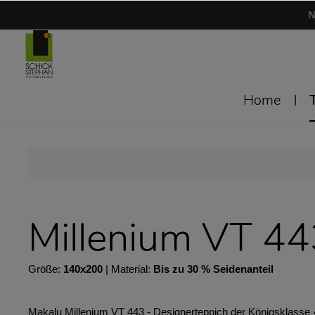
N
Home
Millenium VT 4
Größe:
140x200
| Material:
Bis zu 30 % Seidenanteil
Makalu Millenium VT 443 - Designerteppich der Königsklasse 