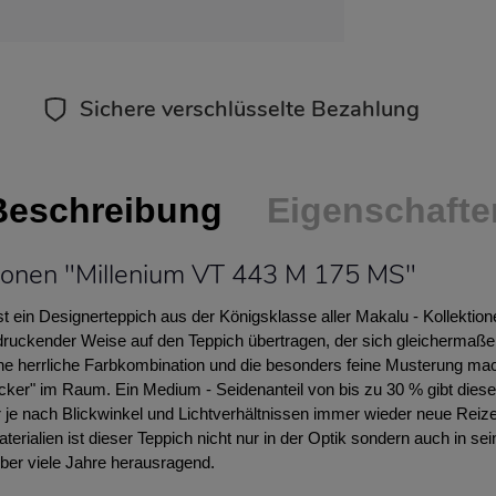
Sichere verschlüsselte Bezahlung
Beschreibung
Eigenschafte
ionen "Millenium VT 443 M 175 MS"
t ein Designerteppich aus der Königsklasse aller Makalu - Kollekti
ndruckender Weise auf den Teppich übertragen, der sich gleichermaß
ne herrliche Farbkombination und die besonders feine Musterung ma
cker" im Raum. Ein Medium - Seidenanteil von bis zu 30 % gibt dies
 je nach Blickwinkel und Lichtverhältnissen immer wieder neue Reize
terialien ist dieser Teppich nicht nur in der Optik sondern auch in se
er viele Jahre herausragend.