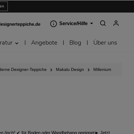
ren
Service/Hilfe
esignerteppiche.de
ratur
Angebote
Blog
Über uns
erne Designer-Teppiche
Makalu Design
Millenium
en /inch² ✔︎ für Boden oder Wandbehang geeignet► Jetzt