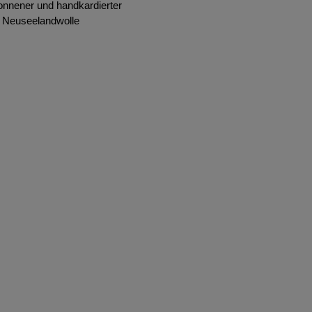
onnener und handkardierter
d Neuseelandwolle