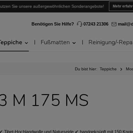
utzen Sie unsere außergewöhnlichen Sonderangebote!
Mehr erfah
Benötigen Sie Hilfe?
07243 21306
mail@d
Teppiche
Fußmatten
Reinigung/-Repa
Du bist hier:
Teppiche
Mod
43 M 175 MS
✔︎ Tibet-Hochlandwolle und Naturseide ✔︎ handgeknüpft mit 150 Knot