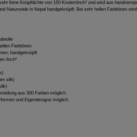
 sehr feine Knüpfdichte von 150 Knoten/inch² und wird aus handversp
und Naturseide in Nepal handgeknüpft. Bei sehr hellen Farbtönen wir
dwolle
hellen Farbtönen
nnen, handgeknüpft
en /inch²
k)
m silk)
ilk)
stellung aus 300 Farben möglich
formen und Eigendesigns möglich